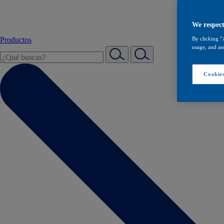
We respect
Productos
By clicking “
usage, and ass
Cookies