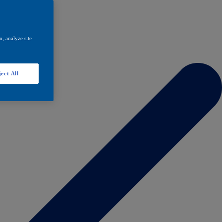
, analyze site
ect All