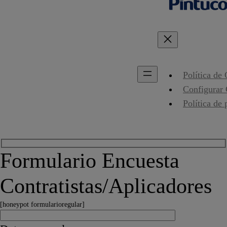
Política de
Configurar
Política de 
Formulario Encuesta
Contratistas/Aplicadores
[honeypot formularioregular]