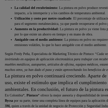
La calidad del recubrimiento:
La pintura en polvo produce revestim
impacto, a la intemperie y a los cambios de temperatura ambiental.
Utilización y costo por metro cuadrado
: El porcentaje de utilizac
para el segmento metalmecánica, ya que puede recuperarse el polvo p
Aumento en la productividad:
La pintura en polvo ya viene lista p
por lo que existe un ahorro en tiempo y en mano de obra.
Amigable con el medio ambiente:
La pintura en polvo no requiere 
emisiones volátiles, lo que lo hace amigable con el medio ambiente.
Según Fredy Peña, Especialista de Marketing Técnico de Pintuco
“Cada vez
invirtiendo en equipos de aplicación electrostática para trabajar con recub
muebles metálicos, autopartes, artículos de oficina, equipos médicos, estant
muchos otros, ya han dado el paso y están aprovechando los beneficios de e
La pintura en polvo continuará creciendo. Aparte de 
uso, existe el estímulo que implica el cumplimiento
ambientales. En conclusión, el futuro de la pintura 
En Colombia*,
Pintuco
* ofrece la mejor asesoría y disponibilidad de inven
Bycsa
por su parte, tiene una completa línea de equipos para la aplicación
3M,
quien a través de la unidad de negocio de Protección y Seguridad Indust