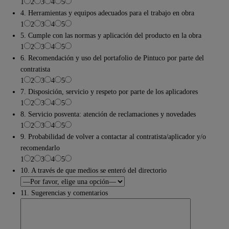
1
2
3
4
5
4. Herramientas y equipos adecuados para el trabajo en obra
1
2
3
4
5
5. Cumple con las normas y aplicación del producto en la obra
1
2
3
4
5
6. Recomendación y uso del portafolio de Pintuco por parte del
contratista
1
2
3
4
5
7. Disposición, servicio y respeto por parte de los aplicadores
1
2
3
4
5
8. Servicio posventa: atención de reclamaciones y novedades
1
2
3
4
5
9. Probabilidad de volver a contactar al contratista/aplicador y/o
recomendarlo
1
2
3
4
5
10. A través de que medios se enteró del directorio
11. Sugerencias y comentarios