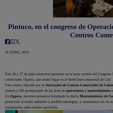
Pintuco, en el congreso de Operac
Centros Comer
26 JUNIO, 2019
Este 26 y 27 de junio estaremos presentes en la sexta versión del Congres
comerciales, Oppera, que tendrá lugar en el Hotel Intercontinental de Cali.
Este evento, liderado por la
Asociación de Centros Comerciales de Colo
reunirá a 200 profesionales de las áreas de
operaciones y mantenimiento
d
En
Oppera
, hacemos presencia brindando la charla
Mantenimiento de Fa
protección al medio ambiente y posibles patologías, y contaremos con un sta
actualizarlos sobre nuestro portafolio.