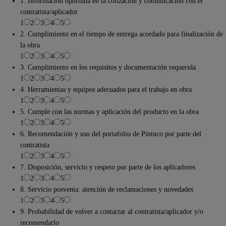
1. Información oportuna en la cotización y comunicación con el
contratista/aplicador
1
2
3
4
5
2. Cumplimiento en el tiempo de entrega acordado para finalización de
la obra
1
2
3
4
5
3. Cumplimiento en los requisitos y documentación requerida
1
2
3
4
5
4. Herramientas y equipos adecuados para el trabajo en obra
1
2
3
4
5
5. Cumple con las normas y aplicación del producto en la obra
1
2
3
4
5
6. Recomendación y uso del portafolio de Pintuco por parte del
contratista
1
2
3
4
5
7. Disposición, servicio y respeto por parte de los aplicadores
1
2
3
4
5
8. Servicio posventa: atención de reclamaciones y novedades
1
2
3
4
5
9. Probabilidad de volver a contactar al contratista/aplicador y/o
recomendarlo