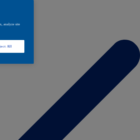
, analyze site
ect All