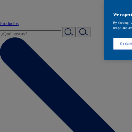
We respect
Productos
By clicking “
usage, and ass
Cookies