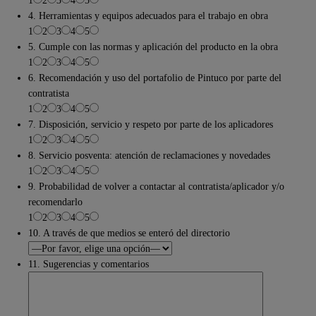
1
2
3
4
5
4. Herramientas y equipos adecuados para el trabajo en obra
1
2
3
4
5
5. Cumple con las normas y aplicación del producto en la obra
1
2
3
4
5
6. Recomendación y uso del portafolio de Pintuco por parte del
contratista
1
2
3
4
5
7. Disposición, servicio y respeto por parte de los aplicadores
1
2
3
4
5
8. Servicio posventa: atención de reclamaciones y novedades
1
2
3
4
5
9. Probabilidad de volver a contactar al contratista/aplicador y/o
recomendarlo
1
2
3
4
5
10. A través de que medios se enteró del directorio
11. Sugerencias y comentarios