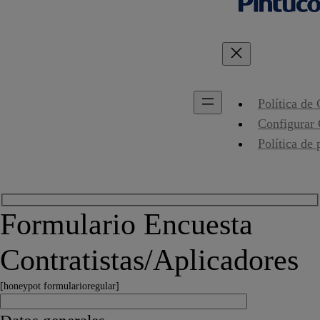
Política de
Configurar
Política de 
Formulario Encuesta
Contratistas/Aplicadores
[honeypot formularioregular]