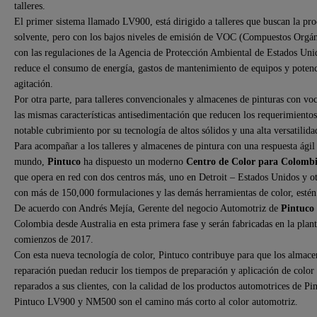
talleres.
El primer sistema llamado LV900, está dirigido a talleres que buscan la pro
solvente, pero con los bajos niveles de emisión de VOC (Compuestos Orgán
con las regulaciones de la Agencia de Protección Ambiental de Estados Un
reduce el consumo de energía, gastos de mantenimiento de equipos y potenci
agitación.
Por otra parte, para talleres convencionales y almacenes de pinturas con v
las mismas características antisedimentación que reducen los requerimient
notable cubrimiento por su tecnología de altos sólidos y una alta versatilida
Para acompañar a los talleres y almacenes de pintura con una respuesta ágil
mundo,
Pintuco
ha dispuesto un moderno
Centro de Color para Colomb
que opera en red con dos centros más, uno en Detroit – Estados Unidos y ot
con más de 150,000 formulaciones y las demás herramientas de color, estén a
De acuerdo con Andrés Mejía, Gerente del negocio Automotriz de
Pintuco
Colombia desde Australia en esta primera fase y serán fabricadas en la pla
comienzos de 2017.
Con esta nueva tecnología de color, Pintuco contribuye para que los almacen
reparación puedan reducir los tiempos de preparación y aplicación de color
reparados a sus clientes, con la calidad de los productos automotrices de Pin
Pintuco LV900 y NM500 son el camino más corto al color automotriz.