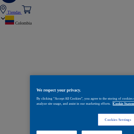
Tiendas
Colombia
We respect your privacy.
By clicking “Accept All Cookies”, you agree to the storing of cookies 
analyze site usage, and assist in our marketing efforts.
Cookie Statem
Cookies Settings