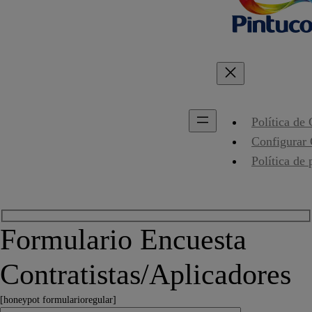
Política de
Configurar
Política de 
Formulario Encuesta
Contratistas/Aplicadores
[honeypot formularioregular]