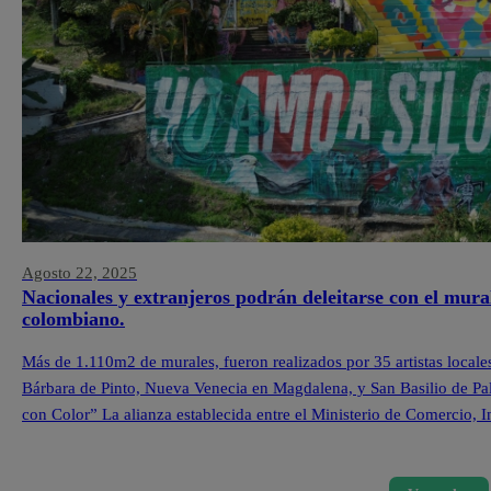
Agosto 22, 2025
Nacionales y extranjeros podrán deleitarse con el mura
colombiano.
Más de 1.110m2 de murales, fueron realizados por 35 artistas locale
Bárbara de Pinto, Nueva Venecia en Magdalena, y San Basilio de Pa
con Color” La alianza establecida entre el Ministerio de Comercio,