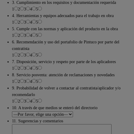
3. Cumplimiento en los requisitos y documentación requerida
1
2
3
4
5
4. Herramientas y equipos adecuados para el trabajo en obra
1
2
3
4
5
5. Cumple con las normas y aplicación del producto en la obra
1
2
3
4
5
6. Recomendación y uso del portafolio de Pintuco por parte del
contratista
1
2
3
4
5
7. Disposición, servicio y respeto por parte de los aplicadores
1
2
3
4
5
8. Servicio posventa: atención de reclamaciones y novedades
1
2
3
4
5
9. Probabilidad de volver a contactar al contratista/aplicador y/o
recomendarlo
1
2
3
4
5
10. A través de que medios se enteró del directorio
11. Sugerencias y comentarios