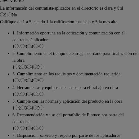
La información del contratista/aplicador en el directorio es clara y útil
Si
No
Califique de 1 a 5, siendo 1 la calificación mas baja y 5 la mas alta:
1. Información oportuna en la cotización y comunicación con el
contratista/aplicador
1
2
3
4
5
2. Cumplimiento en el tiempo de entrega acordado para finalización de
la obra
1
2
3
4
5
3. Cumplimiento en los requisitos y documentación requerida
1
2
3
4
5
4. Herramientas y equipos adecuados para el trabajo en obra
1
2
3
4
5
5. Cumple con las normas y aplicación del producto en la obra
1
2
3
4
5
6. Recomendación y uso del portafolio de Pintuco por parte del
contratista
1
2
3
4
5
7. Disposición, servicio y respeto por parte de los aplicadores