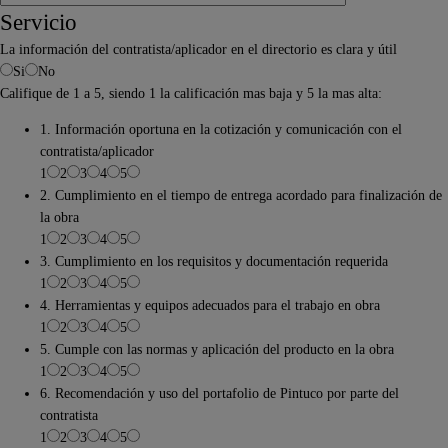
Servicio
La información del contratista/aplicador en el directorio es clara y útil
Si
No
Califique de 1 a 5, siendo 1 la calificación mas baja y 5 la mas alta:
1. Información oportuna en la cotización y comunicación con el
contratista/aplicador
1
2
3
4
5
2. Cumplimiento en el tiempo de entrega acordado para finalización de
la obra
1
2
3
4
5
3. Cumplimiento en los requisitos y documentación requerida
1
2
3
4
5
4. Herramientas y equipos adecuados para el trabajo en obra
1
2
3
4
5
5. Cumple con las normas y aplicación del producto en la obra
1
2
3
4
5
6. Recomendación y uso del portafolio de Pintuco por parte del
contratista
1
2
3
4
5