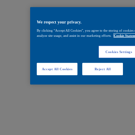
We respect your privacy.
By clicking “Accept All Cookies”, you agree to the storing of cookies 
analyze site usage, and assist in our marketing efforts.
Cookie Statem
Cookies Settings
Accept All Cookies
Reject All