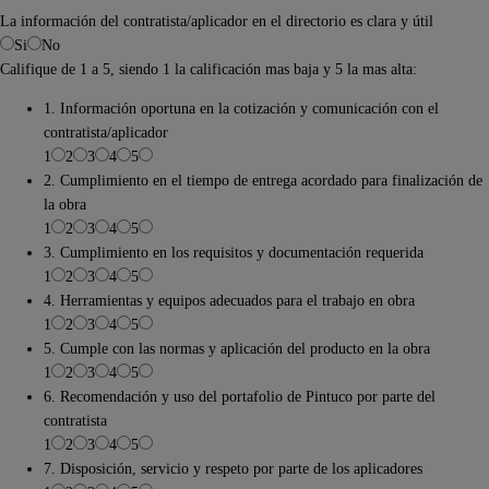
La información del contratista/aplicador en el directorio es clara y útil
Si
No
Califique de 1 a 5, siendo 1 la calificación mas baja y 5 la mas alta:
1. Información oportuna en la cotización y comunicación con el
contratista/aplicador
1
2
3
4
5
2. Cumplimiento en el tiempo de entrega acordado para finalización de
la obra
1
2
3
4
5
3. Cumplimiento en los requisitos y documentación requerida
1
2
3
4
5
4. Herramientas y equipos adecuados para el trabajo en obra
1
2
3
4
5
5. Cumple con las normas y aplicación del producto en la obra
1
2
3
4
5
6. Recomendación y uso del portafolio de Pintuco por parte del
contratista
1
2
3
4
5
7. Disposición, servicio y respeto por parte de los aplicadores