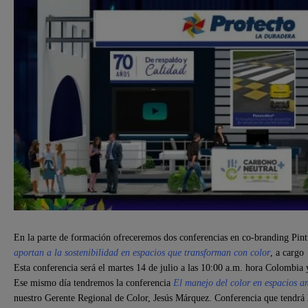
En la parte de formación ofreceremos dos conferencias en co-branding Pint
aportan a la sostenibilidad en espacios que transforman con color
, a cargo
Esta conferencia será el martes 14 de julio a las 10:00 a.m. hora Colombia 
Ese mismo día tendremos la conferencia
El manejo del color en espacios ar
nuestro Gerente Regional de Color, Jesús Márquez. Conferencia que tendrá