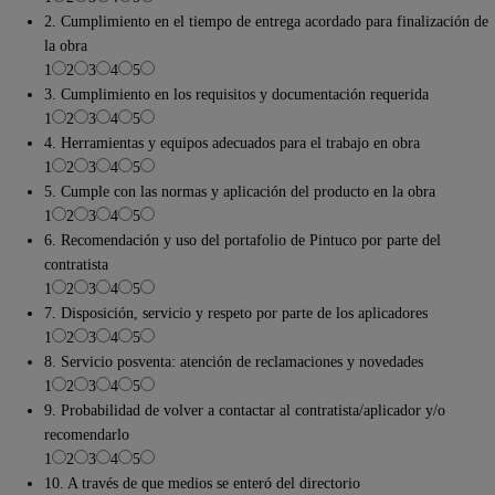
2. Cumplimiento en el tiempo de entrega acordado para finalización de
la obra
1
2
3
4
5
3. Cumplimiento en los requisitos y documentación requerida
1
2
3
4
5
4. Herramientas y equipos adecuados para el trabajo en obra
1
2
3
4
5
5. Cumple con las normas y aplicación del producto en la obra
1
2
3
4
5
6. Recomendación y uso del portafolio de Pintuco por parte del
contratista
1
2
3
4
5
7. Disposición, servicio y respeto por parte de los aplicadores
1
2
3
4
5
8. Servicio posventa: atención de reclamaciones y novedades
1
2
3
4
5
9. Probabilidad de volver a contactar al contratista/aplicador y/o
recomendarlo
1
2
3
4
5
10. A través de que medios se enteró del directorio