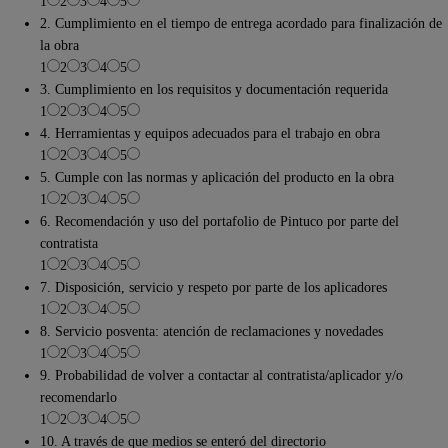
1
2
3
4
5
2. Cumplimiento en el tiempo de entrega acordado para finalización de
la obra
1
2
3
4
5
3. Cumplimiento en los requisitos y documentación requerida
1
2
3
4
5
4. Herramientas y equipos adecuados para el trabajo en obra
1
2
3
4
5
5. Cumple con las normas y aplicación del producto en la obra
1
2
3
4
5
6. Recomendación y uso del portafolio de Pintuco por parte del
contratista
1
2
3
4
5
7. Disposición, servicio y respeto por parte de los aplicadores
1
2
3
4
5
8. Servicio posventa: atención de reclamaciones y novedades
1
2
3
4
5
9. Probabilidad de volver a contactar al contratista/aplicador y/o
recomendarlo
1
2
3
4
5
10. A través de que medios se enteró del directorio