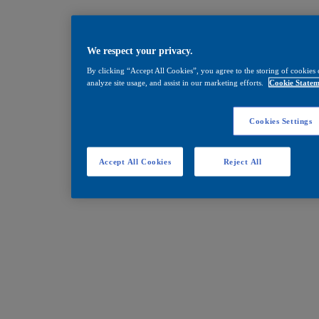
We respect your privacy.
By clicking “Accept All Cookies”, you agree to the storing of cookies 
analyze site usage, and assist in our marketing efforts.
Cookie Statem
Cookies Settings
Accept All Cookies
Reject All