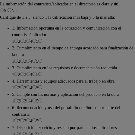
La información del contratista/aplicador en el directorio es clara y útil
Si
No
Califique de 1 a 5, siendo 1 la calificación mas baja y 5 la mas alta:
1. Información oportuna en la cotización y comunicación con el
contratista/aplicador
1
2
3
4
5
2. Cumplimiento en el tiempo de entrega acordado para finalización de
la obra
1
2
3
4
5
3. Cumplimiento en los requisitos y documentación requerida
1
2
3
4
5
4. Herramientas y equipos adecuados para el trabajo en obra
1
2
3
4
5
5. Cumple con las normas y aplicación del producto en la obra
1
2
3
4
5
6. Recomendación y uso del portafolio de Pintuco por parte del
contratista
1
2
3
4
5
7. Disposición, servicio y respeto por parte de los aplicadores
1
2
3
4
5