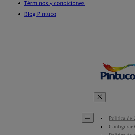
Términos y condiciones
Blog Pintuco
Política de
Configurar
Política de 