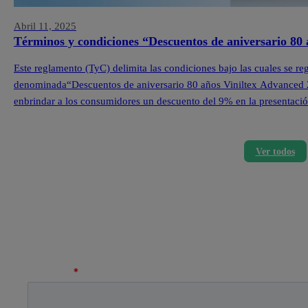
Abril 11, 2025
Términos y condiciones “Descuentos de aniversario 80
Este reglamento (TyC) delimita las condiciones bajo las cuales se re
denominada“Descuentos de aniversario 80 años Viniltex Advanced 202
enbrindar a los consumidores un descuento del 9% en la presentació
losproductos seleccionados de la marca Viniltex Advanced.Las […]
Ver todos