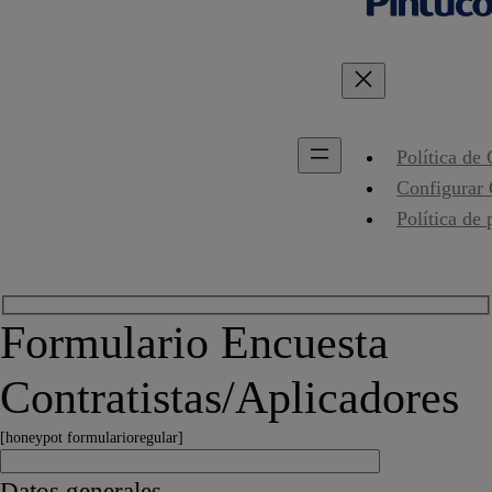
Política de
Configurar
Política de 
Formulario Encuesta
Contratistas/Aplicadores
[honeypot formularioregular]
Datos generales