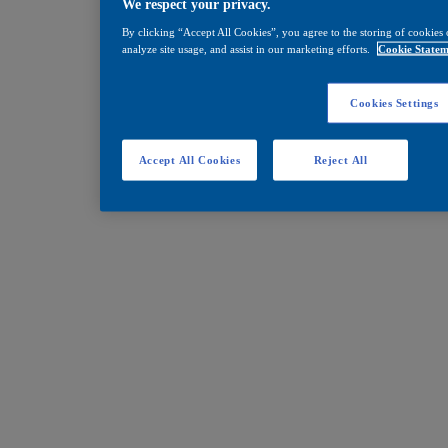
We respect your privacy.
By clicking “Accept All Cookies”, you agree to the storing of cookies 
analyze site usage, and assist in our marketing efforts.
Cookie Statem
Cookies Settings
Accept All Cookies
Reject All