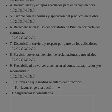
4. Herramientas y equipos adecuados para el trabajo en obra
1
2
3
4
5
5. Cumple con las normas y aplicación del producto en la obra
1
2
3
4
5
6. Recomendación y uso del portafolio de Pintuco por parte del
contratista
1
2
3
4
5
7. Disposición, servicio y respeto por parte de los aplicadores
1
2
3
4
5
8. Servicio posventa: atención de reclamaciones y novedades
1
2
3
4
5
9. Probabilidad de volver a contactar al contratista/aplicador y/o
recomendarlo
1
2
3
4
5
10. A través de que medios se enteró del directorio
11. Sugerencias y comentarios