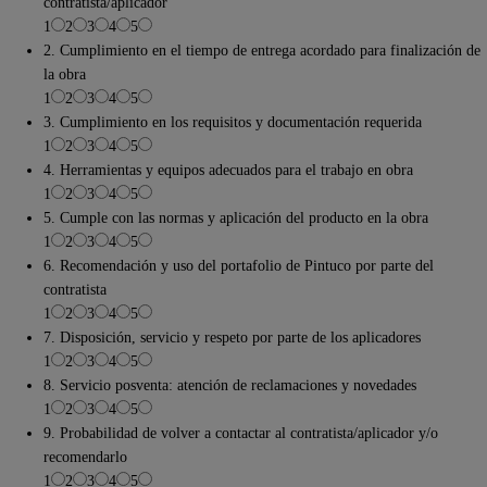
contratista/aplicador
1
2
3
4
5
2. Cumplimiento en el tiempo de entrega acordado para finalización de
la obra
1
2
3
4
5
3. Cumplimiento en los requisitos y documentación requerida
1
2
3
4
5
4. Herramientas y equipos adecuados para el trabajo en obra
1
2
3
4
5
5. Cumple con las normas y aplicación del producto en la obra
1
2
3
4
5
6. Recomendación y uso del portafolio de Pintuco por parte del
contratista
1
2
3
4
5
7. Disposición, servicio y respeto por parte de los aplicadores
1
2
3
4
5
8. Servicio posventa: atención de reclamaciones y novedades
1
2
3
4
5
9. Probabilidad de volver a contactar al contratista/aplicador y/o
recomendarlo
1
2
3
4
5