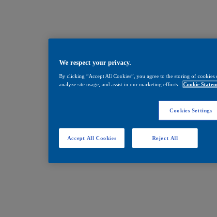
We respect your privacy.
By clicking “Accept All Cookies”, you agree to the storing of cookies 
analyze site usage, and assist in our marketing efforts.
Cookie Statem
Cookies Settings
Accept All Cookies
Reject All