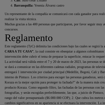
Cali:
Julio cesar Lozano
Barranquilla:
Yesenia Álvarez castro
Un representante de la compañía se comunicará con cada ganador para realiz
realizar la visita técnica.
Muchas gracias a las 400 personas que participaron, por favor seguir muy a
concursos.
Reglamento
Este reglamento (TyC) delimita las condiciones bajo las cuales se regirá l
CARA A TU CASA”
, la cual consiste en obsequiar a algunos colombianos
intervención debe cubrir el tema de preparar la superficie, estucar lo requeri
La actividad será válida entre el 7 y 20 de marzo de 2023, las personas se 
se dará a comunicar en las diferentes cadenas radiales, programas de televi
entregará 1 intervención por ciudad principal (Medellín, Bogotá, Cali y Bar
interno de Pintuco. Los criterios para escoger las personas ganadoras, será
Koraza es la mejor opción para proteger tu fachada?” de la manera más creat
producto Koraza. Como segundo filtro, las fachadas de las personas con las
fotografías, y serán escogidas preferiblemente, las que, a juicio de Pintuco
rango del valor presupuestado ($6.000.000 COP); 2. Que cubra los metros 
cambios significativos en su apariencia si se efectuara la intervención. La i