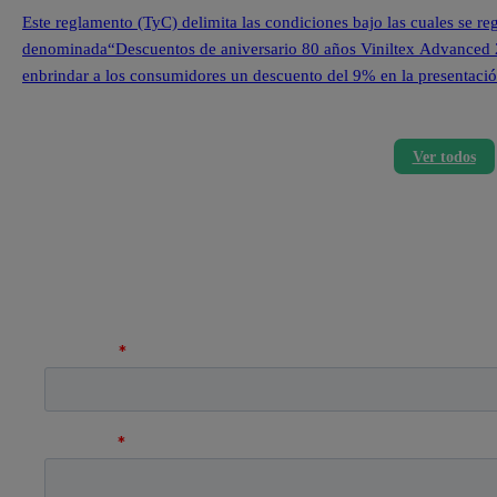
Este reglamento (TyC) delimita las condiciones bajo las cuales se re
denominada“Descuentos de aniversario 80 años Viniltex Advanced 202
enbrindar a los consumidores un descuento del 9% en la presentació
losproductos seleccionados de la marca Viniltex Advanced.Las […]
Ver todos