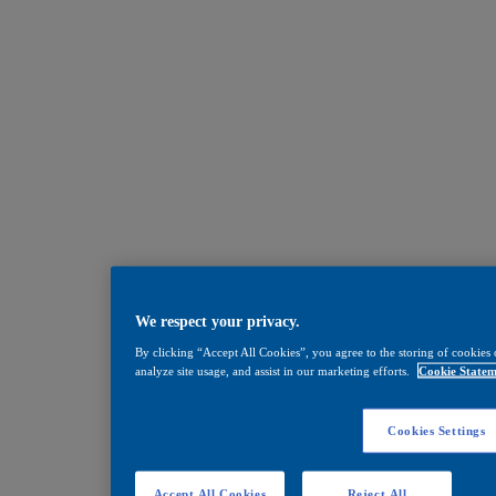
We respect your privacy.
By clicking “Accept All Cookies”, you agree to the storing of cookies 
analyze site usage, and assist in our marketing efforts.
Cookie Statem
Cookies Settings
Accept All Cookies
Reject All