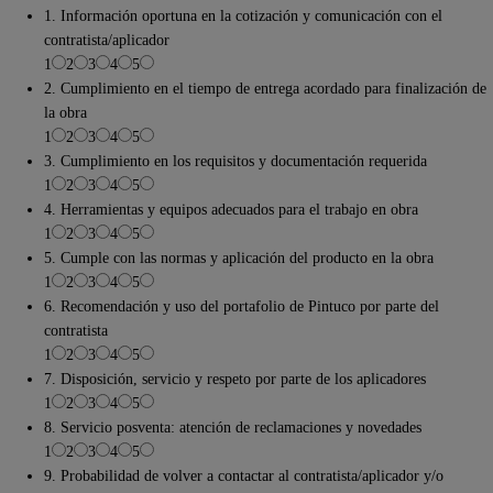
1. Información oportuna en la cotización y comunicación con el
contratista/aplicador
1
2
3
4
5
2. Cumplimiento en el tiempo de entrega acordado para finalización de
la obra
1
2
3
4
5
3. Cumplimiento en los requisitos y documentación requerida
1
2
3
4
5
4. Herramientas y equipos adecuados para el trabajo en obra
1
2
3
4
5
5. Cumple con las normas y aplicación del producto en la obra
1
2
3
4
5
6. Recomendación y uso del portafolio de Pintuco por parte del
contratista
1
2
3
4
5
7. Disposición, servicio y respeto por parte de los aplicadores
1
2
3
4
5
8. Servicio posventa: atención de reclamaciones y novedades
1
2
3
4
5
9. Probabilidad de volver a contactar al contratista/aplicador y/o