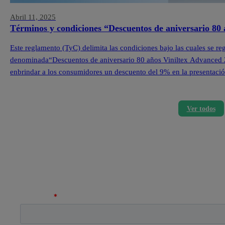
Abril 11, 2025
Términos y condiciones “Descuentos de aniversario 80
Este reglamento (TyC) delimita las condiciones bajo las cuales se re
denominada“Descuentos de aniversario 80 años Viniltex Advanced 202
enbrindar a los consumidores un descuento del 9% en la presentació
losproductos seleccionados de la marca Viniltex Advanced.Las […]
Ver todos