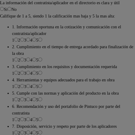
La información del contratista/aplicador en el directorio es clara y útil
Si
No
Califique de 1 a 5, siendo 1 la calificación mas baja y 5 la mas alta:
1. Información oportuna en la cotización y comunicación con el
contratista/aplicador
1
2
3
4
5
2. Cumplimiento en el tiempo de entrega acordado para finalización de
la obra
1
2
3
4
5
3. Cumplimiento en los requisitos y documentación requerida
1
2
3
4
5
4. Herramientas y equipos adecuados para el trabajo en obra
1
2
3
4
5
5. Cumple con las normas y aplicación del producto en la obra
1
2
3
4
5
6. Recomendación y uso del portafolio de Pintuco por parte del
contratista
1
2
3
4
5
7. Disposición, servicio y respeto por parte de los aplicadores
1
2
3
4
5