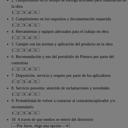
2. Cumplimiento en el tiempo de entrega acordado para finalización de
la obra
1
2
3
4
5
3. Cumplimiento en los requisitos y documentación requerida
1
2
3
4
5
4. Herramientas y equipos adecuados para el trabajo en obra
1
2
3
4
5
5. Cumple con las normas y aplicación del producto en la obra
1
2
3
4
5
6. Recomendación y uso del portafolio de Pintuco por parte del
contratista
1
2
3
4
5
7. Disposición, servicio y respeto por parte de los aplicadores
1
2
3
4
5
8. Servicio posventa: atención de reclamaciones y novedades
1
2
3
4
5
9. Probabilidad de volver a contactar al contratista/aplicador y/o
recomendarlo
1
2
3
4
5
10. A través de que medios se enteró del directorio