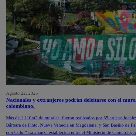
Agosto 22, 2025
Nacionales y extranjeros podrán deleitarse con el mura
colombiano.
Más de 1.110m2 de murales, fueron realizados por 35 artistas locale
Bárbara de Pinto, Nueva Venecia en Magdalena, y San Basilio de Pa
con Color” La alianza establecida entre el Ministerio de Comercio,