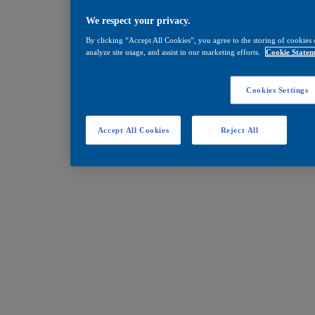
We respect your privacy.
By clicking “Accept All Cookies”, you agree to the storing of cookies 
analyze site usage, and assist in our marketing efforts.
Cookie Statem
Cookies Settings
Accept All Cookies
Reject All