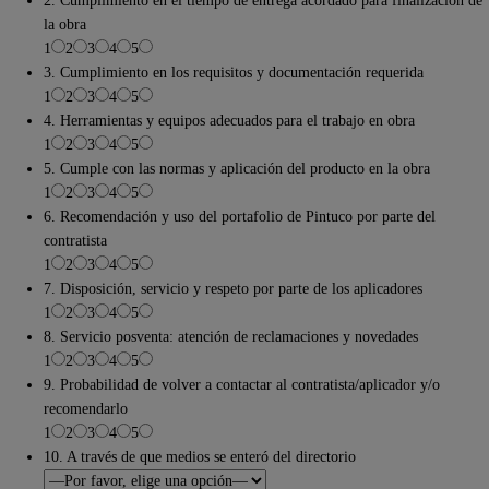
2. Cumplimiento en el tiempo de entrega acordado para finalización de
la obra
1
2
3
4
5
3. Cumplimiento en los requisitos y documentación requerida
1
2
3
4
5
4. Herramientas y equipos adecuados para el trabajo en obra
1
2
3
4
5
5. Cumple con las normas y aplicación del producto en la obra
1
2
3
4
5
6. Recomendación y uso del portafolio de Pintuco por parte del
contratista
1
2
3
4
5
7. Disposición, servicio y respeto por parte de los aplicadores
1
2
3
4
5
8. Servicio posventa: atención de reclamaciones y novedades
1
2
3
4
5
9. Probabilidad de volver a contactar al contratista/aplicador y/o
recomendarlo
1
2
3
4
5
10. A través de que medios se enteró del directorio