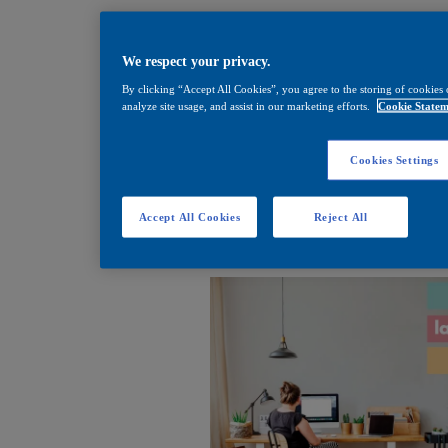
We respect your privacy.
By clicking “Accept All Cookies”, you agree to the storing of cookies 
analyze site usage, and assist in our marketing efforts.
Cookie Statem
Cookies Settings
Accept All Cookies
Reject All