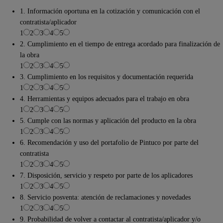
1. Información oportuna en la cotización y comunicación con el
contratista/aplicador
1
2
3
4
5
2. Cumplimiento en el tiempo de entrega acordado para finalización de
la obra
1
2
3
4
5
3. Cumplimiento en los requisitos y documentación requerida
1
2
3
4
5
4. Herramientas y equipos adecuados para el trabajo en obra
1
2
3
4
5
5. Cumple con las normas y aplicación del producto en la obra
1
2
3
4
5
6. Recomendación y uso del portafolio de Pintuco por parte del
contratista
1
2
3
4
5
7. Disposición, servicio y respeto por parte de los aplicadores
1
2
3
4
5
8. Servicio posventa: atención de reclamaciones y novedades
1
2
3
4
5
9. Probabilidad de volver a contactar al contratista/aplicador y/o