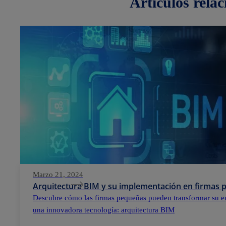
artículos
rela
Marzo 21, 2024
Arquitectura BIM y su implementación en firmas
Descubre cómo las firmas pequeñas pueden transformar su e
una innovadora tecnología: arquitectura BIM