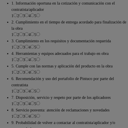
1. Información oportuna en la cotización y comunicación con el
contratista/aplicador
1
2
3
4
5
2. Cumplimiento en el tiempo de entrega acordado para finalización de
la obra
1
2
3
4
5
3. Cumplimiento en los requisitos y documentación requerida
1
2
3
4
5
4. Herramientas y equipos adecuados para el trabajo en obra
1
2
3
4
5
5. Cumple con las normas y aplicación del producto en la obra
1
2
3
4
5
6. Recomendación y uso del portafolio de Pintuco por parte del
contratista
1
2
3
4
5
7. Disposición, servicio y respeto por parte de los aplicadores
1
2
3
4
5
8. Servicio posventa: atención de reclamaciones y novedades
1
2
3
4
5
9. Probabilidad de volver a contactar al contratista/aplicador y/o