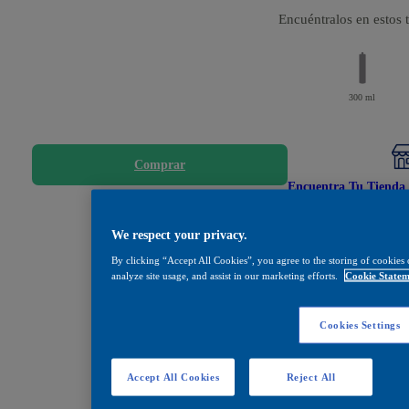
Encuéntralos en estos
300 ml
Comprar
Encuentra Tu Tienda 
Compartir
We respect your privacy.
By clicking “Accept All Cookies”, you agree to the storing of cookies 
analyze site usage, and assist in our marketing efforts.
Cookie Statem
Cookies Settings
Accept All Cookies
Reject All