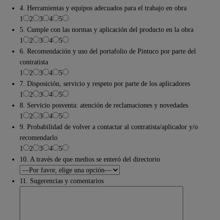
4. Herramientas y equipos adecuados para el trabajo en obra
1
2
3
4
5
5. Cumple con las normas y aplicación del producto en la obra
1
2
3
4
5
6. Recomendación y uso del portafolio de Pintuco por parte del
contratista
1
2
3
4
5
7. Disposición, servicio y respeto por parte de los aplicadores
1
2
3
4
5
8. Servicio posventa: atención de reclamaciones y novedades
1
2
3
4
5
9. Probabilidad de volver a contactar al contratista/aplicador y/o
recomendarlo
1
2
3
4
5
10. A través de que medios se enteró del directorio
11. Sugerencias y comentarios