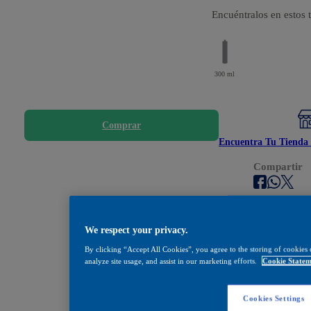
Encuéntralos en estos
300 ml
Comprar
Encuentra Tu Tienda 
Compartir
We respect your privacy.
By clicking “Accept All Cookies”, you agree to the storing of cookies 
analyze site usage, and assist in our marketing efforts.
Cookie Statem
Cookies Settings