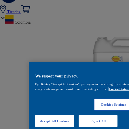
Tiendas
Colombia
We respect your privacy.
By clicking “Accept All Cookies”, you agree to the storing of cookies 
analyze site usage, and assist in our marketing efforts.
Cookie Statem
Cookies Settings
Ajustador para equipos p
Accept All Cookies
Reject All