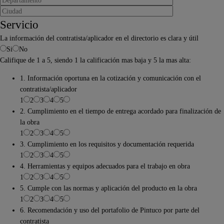
Servicio
La información del contratista/aplicador en el directorio es clara y útil
Si
No
Califique de 1 a 5, siendo 1 la calificación mas baja y 5 la mas alta:
1. Información oportuna en la cotización y comunicación con el
contratista/aplicador
1
2
3
4
5
2. Cumplimiento en el tiempo de entrega acordado para finalización de
la obra
1
2
3
4
5
3. Cumplimiento en los requisitos y documentación requerida
1
2
3
4
5
4. Herramientas y equipos adecuados para el trabajo en obra
1
2
3
4
5
5. Cumple con las normas y aplicación del producto en la obra
1
2
3
4
5
6. Recomendación y uso del portafolio de Pintuco por parte del
contratista