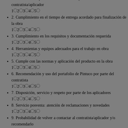
contratista/aplicador
1
2
3
4
5
2. Cumplimiento en el tiempo de entrega acordado para finalización de
la obra
1
2
3
4
5
3. Cumplimiento en los requisitos y documentación requerida
1
2
3
4
5
4. Herramientas y equipos adecuados para el trabajo en obra
1
2
3
4
5
5. Cumple con las normas y aplicación del producto en la obra
1
2
3
4
5
6. Recomendación y uso del portafolio de Pintuco por parte del
contratista
1
2
3
4
5
7. Disposición, servicio y respeto por parte de los aplicadores
1
2
3
4
5
8. Servicio posventa: atención de reclamaciones y novedades
1
2
3
4
5
9. Probabilidad de volver a contactar al contratista/aplicador y/o
recomendarlo