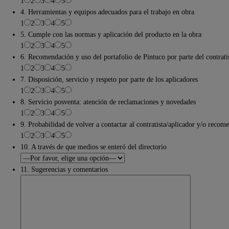
1
2
3
4
5
4. Herramientas y equipos adecuados para el trabajo en obra
1
2
3
4
5
5. Cumple con las normas y aplicación del producto en la obra
1
2
3
4
5
6. Recomendación y uso del portafolio de Pintuco por parte del contrati
1
2
3
4
5
7. Disposición, servicio y respeto por parte de los aplicadores
1
2
3
4
5
8. Servicio posventa: atención de reclamaciones y novedades
1
2
3
4
5
9. Probabilidad de volver a contactar al contratista/aplicador y/o recom
1
2
3
4
5
10. A través de que medios se enteró del directorio
11. Sugerencias y comentarios