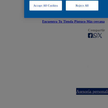
Encuéntralos en estos
Accept All Cookies
Reject All
Encuentra Tu Tienda Pintuco Más cercana
Compartir
asesoría persona