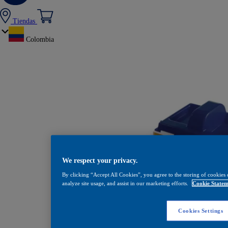
Tiendas
Colombia
We respect your privacy.
By clicking “Accept All Cookies”, you agree to the storing of cookies 
analyze site usage, and assist in our marketing efforts.
Cookie Statem
Almohadilla 
Cookies Settings