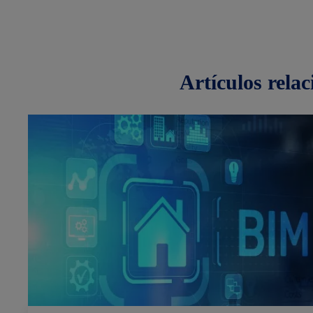
artículos
rela