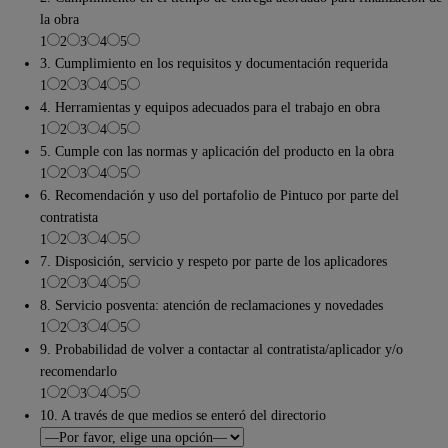
la obra
1
2
3
4
5
3. Cumplimiento en los requisitos y documentación requerida
1
2
3
4
5
4. Herramientas y equipos adecuados para el trabajo en obra
1
2
3
4
5
5. Cumple con las normas y aplicación del producto en la obra
1
2
3
4
5
6. Recomendación y uso del portafolio de Pintuco por parte del
contratista
1
2
3
4
5
7. Disposición, servicio y respeto por parte de los aplicadores
1
2
3
4
5
8. Servicio posventa: atención de reclamaciones y novedades
1
2
3
4
5
9. Probabilidad de volver a contactar al contratista/aplicador y/o
recomendarlo
1
2
3
4
5
10. A través de que medios se enteró del directorio