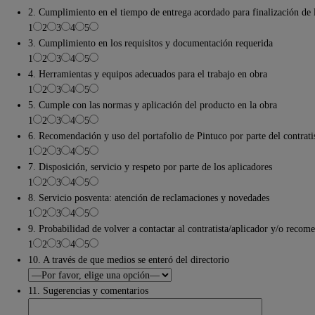
2. Cumplimiento en el tiempo de entrega acordado para finalización de 
1
2
3
4
5
3. Cumplimiento en los requisitos y documentación requerida
1
2
3
4
5
4. Herramientas y equipos adecuados para el trabajo en obra
1
2
3
4
5
5. Cumple con las normas y aplicación del producto en la obra
1
2
3
4
5
6. Recomendación y uso del portafolio de Pintuco por parte del contrati
1
2
3
4
5
7. Disposición, servicio y respeto por parte de los aplicadores
1
2
3
4
5
8. Servicio posventa: atención de reclamaciones y novedades
1
2
3
4
5
9. Probabilidad de volver a contactar al contratista/aplicador y/o recom
1
2
3
4
5
10. A través de que medios se enteró del directorio
11. Sugerencias y comentarios