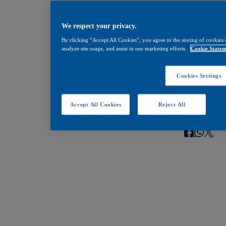
Encuéntralos en estos
We respect your privacy.
By clicking “Accept All Cookies”, you agree to the storing of cookies 
analyze site usage, and assist in our marketing efforts.
Cookie Statem
1 gal
Cookies Settings
Encuentra Tu Tienda Pintuco Más cercana
Accept All Cookies
Reject All
Compartir