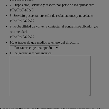
7. Disposición, servicio y respeto por parte de los aplicadores
1
2
3
4
5
8. Servicio posventa: atención de reclamaciones y novedades
1
2
3
4
5
9. Probabilidad de volver a contactar al contratista/aplicador y/o
recomendarlo
1
2
3
4
5
10. A través de que medios se enteró del directorio
11. Sugerencias y comentarios