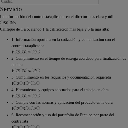
Servicio
La información del contratista/aplicador en el directorio es clara y útil
Si
No
Califique de 1 a 5, siendo 1 la calificación mas baja y 5 la mas alta:
1. Información oportuna en la cotización y comunicación con el
contratista/aplicador
1
2
3
4
5
2. Cumplimiento en el tiempo de entrega acordado para finalización de
la obra
1
2
3
4
5
3. Cumplimiento en los requisitos y documentación requerida
1
2
3
4
5
4. Herramientas y equipos adecuados para el trabajo en obra
1
2
3
4
5
5. Cumple con las normas y aplicación del producto en la obra
1
2
3
4
5
6. Recomendación y uso del portafolio de Pintuco por parte del
contratista
1
2
3
4
5