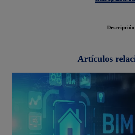
descripción
artículos
rela