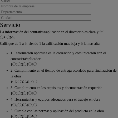
Servicio
La información del contratista/aplicador en el directorio es clara y útil
Si
No
Califique de 1 a 5, siendo 1 la calificación mas baja y 5 la mas alta:
1. Información oportuna en la cotización y comunicación con el
contratista/aplicador
1
2
3
4
5
2. Cumplimiento en el tiempo de entrega acordado para finalización de
la obra
1
2
3
4
5
3. Cumplimiento en los requisitos y documentación requerida
1
2
3
4
5
4. Herramientas y equipos adecuados para el trabajo en obra
1
2
3
4
5
5. Cumple con las normas y aplicación del producto en la obra
1
2
3
4
5