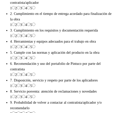
contratista/aplicador
1
2
3
4
5
2. Cumplimiento en el tiempo de entrega acordado para finalización de
la obra
1
2
3
4
5
3. Cumplimiento en los requisitos y documentación requerida
1
2
3
4
5
4. Herramientas y equipos adecuados para el trabajo en obra
1
2
3
4
5
5. Cumple con las normas y aplicación del producto en la obra
1
2
3
4
5
6. Recomendación y uso del portafolio de Pintuco por parte del
contratista
1
2
3
4
5
7. Disposición, servicio y respeto por parte de los aplicadores
1
2
3
4
5
8. Servicio posventa: atención de reclamaciones y novedades
1
2
3
4
5
9. Probabilidad de volver a contactar al contratista/aplicador y/o
recomendarlo