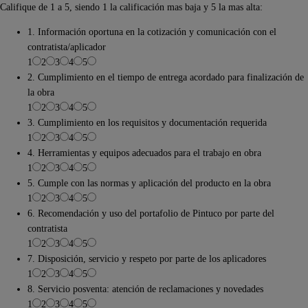
Califique de 1 a 5, siendo 1 la calificación mas baja y 5 la mas alta:
1. Información oportuna en la cotización y comunicación con el
contratista/aplicador
1
2
3
4
5
2. Cumplimiento en el tiempo de entrega acordado para finalización de
la obra
1
2
3
4
5
3. Cumplimiento en los requisitos y documentación requerida
1
2
3
4
5
4. Herramientas y equipos adecuados para el trabajo en obra
1
2
3
4
5
5. Cumple con las normas y aplicación del producto en la obra
1
2
3
4
5
6. Recomendación y uso del portafolio de Pintuco por parte del
contratista
1
2
3
4
5
7. Disposición, servicio y respeto por parte de los aplicadores
1
2
3
4
5
8. Servicio posventa: atención de reclamaciones y novedades
1
2
3
4
5