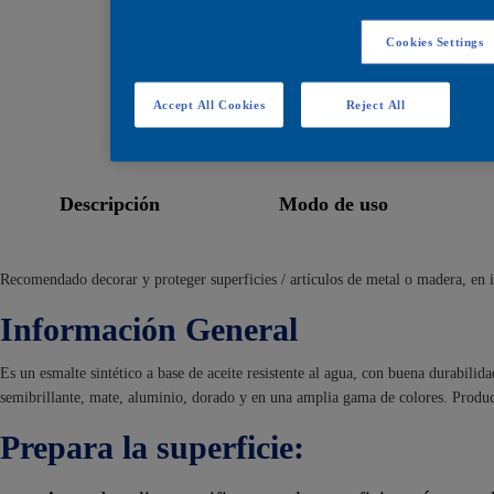
Cookies Settings
descargar ficha t
Accept All Cookies
Reject All
descripción
modo de uso
Recomendado decorar y proteger superficies / artículos de metal o madera, en in
Información General
Es un esmalte sintético a base de aceite resistente al agua, con buena durabilida
semibrillante, mate, aluminio, dorado y en una amplia gama de colores. Produ
Prepara la superficie: