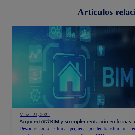
artículos
rela
Marzo 21, 2024
Arquitectura BIM y su implementación en firmas
Descubre cómo las firmas pequeñas pueden transformar su e