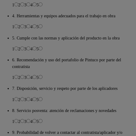
1
2
3
4
5
4. Herramientas y equipos adecuados para el trabajo en obra
1
2
3
4
5
5. Cumple con las normas y aplicación del producto en la obra
1
2
3
4
5
6. Recomendación y uso del portafolio de Pintuco por parte del
contratista
1
2
3
4
5
7. Disposición, servicio y respeto por parte de los aplicadores
1
2
3
4
5
8. Servicio posventa: atención de reclamaciones y novedades
1
2
3
4
5
9. Probabilidad de volver a contactar al contratista/aplicador y/o