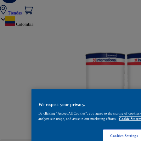
Tiendas
Colombia
We respect your privacy.
By clicking “Accept All Cookies”, you agree to the storing of cookies 
analyze site usage, and assist in our marketing efforts.
Cookie Statem
Enviroline 
Cookies Settings