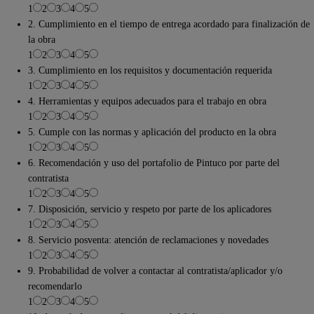
1
2
3
4
5
2. Cumplimiento en el tiempo de entrega acordado para finalización de
la obra
1
2
3
4
5
3. Cumplimiento en los requisitos y documentación requerida
1
2
3
4
5
4. Herramientas y equipos adecuados para el trabajo en obra
1
2
3
4
5
5. Cumple con las normas y aplicación del producto en la obra
1
2
3
4
5
6. Recomendación y uso del portafolio de Pintuco por parte del
contratista
1
2
3
4
5
7. Disposición, servicio y respeto por parte de los aplicadores
1
2
3
4
5
8. Servicio posventa: atención de reclamaciones y novedades
1
2
3
4
5
9. Probabilidad de volver a contactar al contratista/aplicador y/o
recomendarlo
1
2
3
4
5