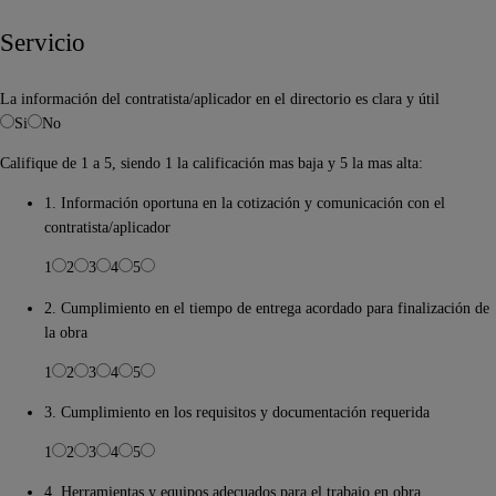
Servicio
La información del contratista/aplicador en el directorio es clara y útil
Si
No
Califique de 1 a 5, siendo 1 la calificación mas baja y 5 la mas alta:
1. Información oportuna en la cotización y comunicación con el
contratista/aplicador
1
2
3
4
5
2. Cumplimiento en el tiempo de entrega acordado para finalización de
la obra
1
2
3
4
5
3. Cumplimiento en los requisitos y documentación requerida
1
2
3
4
5
4. Herramientas y equipos adecuados para el trabajo en obra