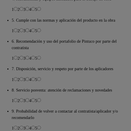
1
2
3
4
5
5. Cumple con las normas y aplicación del producto en la obra
1
2
3
4
5
6. Recomendación y uso del portafolio de Pintuco por parte del
contratista
1
2
3
4
5
7. Disposición, servicio y respeto por parte de los aplicadores
1
2
3
4
5
8. Servicio posventa: atención de reclamaciones y novedades
1
2
3
4
5
9. Probabilidad de volver a contactar al contratista/aplicador y/o
recomendarlo
1
2
3
4
5