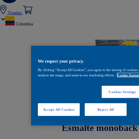
Tiendas
Colombia
We respect your privacy.
By clicking “Accept All Cookies”, you agree to the storing of cookies 
analyze site usage, and assist in our marketing efforts.
Cookie Statem
Cookies Settings
Accept All Cookies
Reject All
Esmalte monoback 