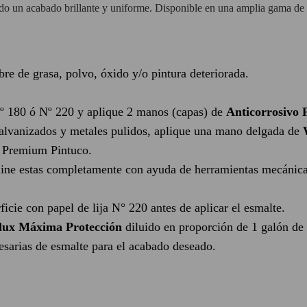
ndo un acabado brillante y uniforme. Disponible en una amplia gama de
ibre de grasa, polvo, óxido y/o pintura deteriorada.
a Nº 180 ó Nº 220 y aplique 2 manos (capas) de
Anticorrosivo
galvanizados y metales pulidos, aplique una mano delgada de
o Premium Pintuco.
imine estas completamente con ayuda de herramientas mecánicas
rficie con papel de lija N° 220 antes de aplicar el esmalte.
lux Máxima Protección
diluido en proporción de 1 galón d
cesarias de esmalte para el acabado deseado.