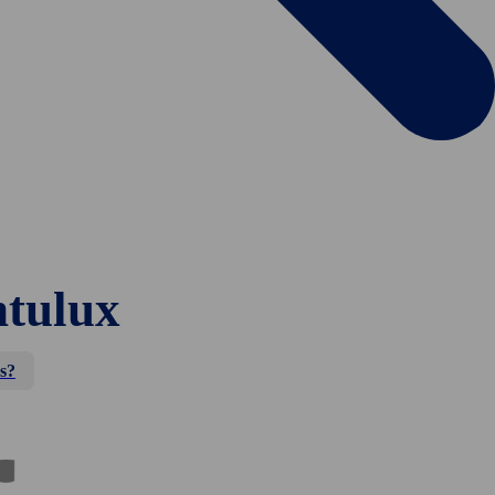
ntulux
s?