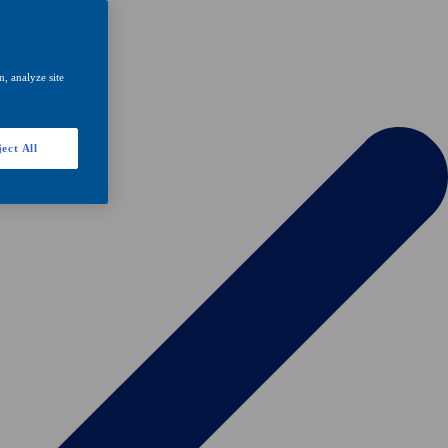
, analyze site
ect All