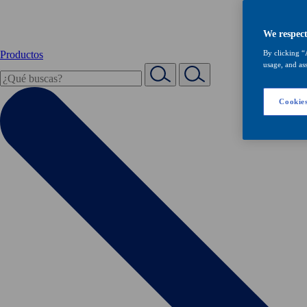
We respect
Productos
By clicking “
usage, and ass
Cookies