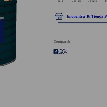
galón
5 galones
1/4 galón
1/
Encuentra Tu Tienda P
Compartir