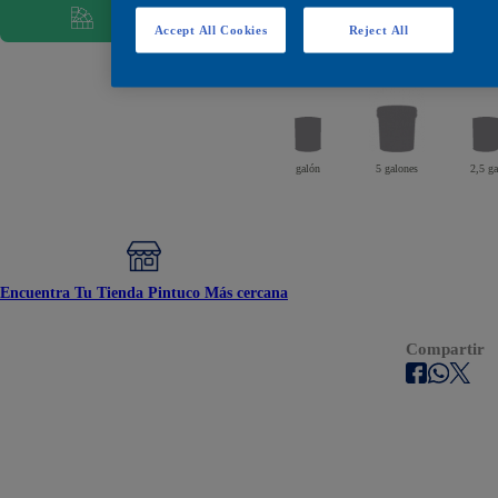
Ver todos los colores
¿Cuánta pintura
Accept All Cookies
Reject All
Encuéntralos en estos
galón
5 galones
2,5 ga
Encuentra Tu Tienda Pintuco Más cercana
Compartir