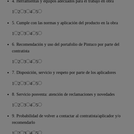
4. Herramientas y equipos adecuados para el trabajo en obra
1
2
3
4
5
5. Cumple con las normas y aplicación del producto en la obra
1
2
3
4
5
6. Recomendación y uso del portafolio de Pintuco por parte del
contratista
1
2
3
4
5
7. Disposición, servicio y respeto por parte de los aplicadores
1
2
3
4
5
8. Servicio posventa: atención de reclamaciones y novedades
1
2
3
4
5
9. Probabilidad de volver a contactar al contratista/aplicador y/o
recomendarlo
1
2
3
4
5