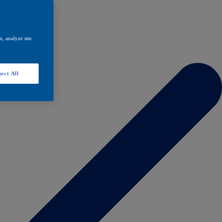
, analyze site
ect All