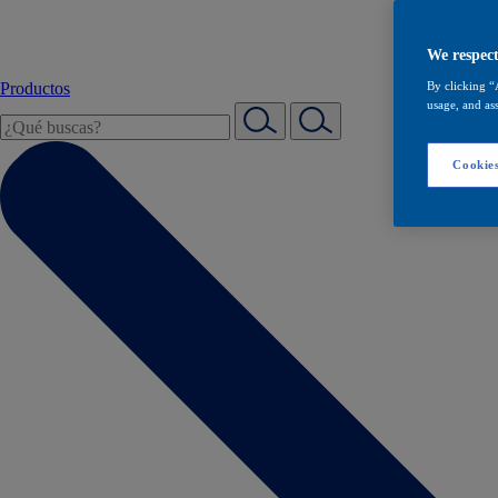
We respect
Productos
By clicking “
usage, and ass
Cookies