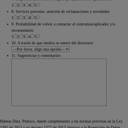
1
2
3
4
5
8. Servicio posventa: atención de reclamaciones y novedades
1
2
3
4
5
9. Probabilidad de volver a contactar al contratista/aplicador y/o
recomendarlo
1
2
3
4
5
10. A través de que medios se enteró del directorio
11. Sugerencias y comentarios
Habeas Data: Pintuco, dando cumplimiento a las normas previstas en la Ley
1581 de 2012 y su decreto 1377 de 2013 alusivos a la Protección de Datos