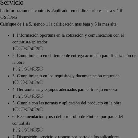
Servicio
La información del contratista/aplicador en el directorio es clara y útil
Si
No
Califique de 1 a 5, siendo 1 la calificación mas baja y 5 la mas alta:
1. Información oportuna en la cotización y comunicación con el
contratista/aplicador
1
2
3
4
5
2. Cumplimiento en el tiempo de entrega acordado para finalización de
la obra
1
2
3
4
5
3. Cumplimiento en los requisitos y documentación requerida
1
2
3
4
5
4. Herramientas y equipos adecuados para el trabajo en obra
1
2
3
4
5
5. Cumple con las normas y aplicación del producto en la obra
1
2
3
4
5
6. Recomendación y uso del portafolio de Pintuco por parte del
contratista
1
2
3
4
5
7. Disposición, servicio y respeto por parte de los aplicadores