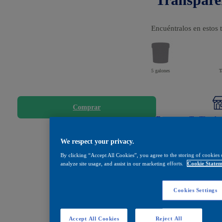
Encuéntralos en estos
5 galones
T
Comprar
Encuentra Tu Tienda 
Compartir
We respect your privacy.
By clicking “Accept All Cookies”, you agree to the storing of cookies 
analyze site usage, and assist in our marketing efforts.
Cookie Statem
Cookies Settings
Accept All Cookies
Reject All