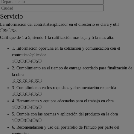
Servicio
La información del contratista/aplicador en el directorio es clara y útil
Si
No
Califique de 1 a 5, siendo 1 la calificación mas baja y 5 la mas alta:
1. Información oportuna en la cotización y comunicación con el
contratista/aplicador
1
2
3
4
5
2. Cumplimiento en el tiempo de entrega acordado para finalización de
la obra
1
2
3
4
5
3. Cumplimiento en los requisitos y documentación requerida
1
2
3
4
5
4. Herramientas y equipos adecuados para el trabajo en obra
1
2
3
4
5
5. Cumple con las normas y aplicación del producto en la obra
1
2
3
4
5
6. Recomendación y uso del portafolio de Pintuco por parte del
contratista