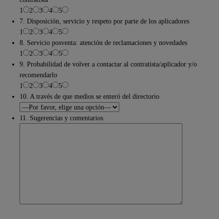
1
2
3
4
5
7. Disposición, servicio y respeto por parte de los aplicadores
1
2
3
4
5
8. Servicio posventa: atención de reclamaciones y novedades
1
2
3
4
5
9. Probabilidad de volver a contactar al contratista/aplicador y/o
recomendarlo
1
2
3
4
5
10. A través de que medios se enteró del directorio
11. Sugerencias y comentarios