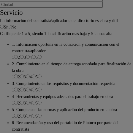
Servicio
La información del contratista/aplicador en el directorio es clara y útil
Si
No
Califique de 1 a 5, siendo 1 la calificación mas baja y 5 la mas alta:
1. Información oportuna en la cotización y comunicación con el
contratista/aplicador
1
2
3
4
5
2. Cumplimiento en el tiempo de entrega acordado para finalización de
la obra
1
2
3
4
5
3. Cumplimiento en los requisitos y documentación requerida
1
2
3
4
5
4. Herramientas y equipos adecuados para el trabajo en obra
1
2
3
4
5
5. Cumple con las normas y aplicación del producto en la obra
1
2
3
4
5
6. Recomendación y uso del portafolio de Pintuco por parte del
contratista