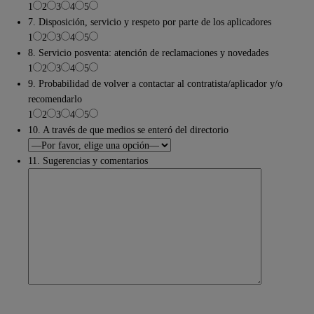
1
2
3
4
5
7. Disposición, servicio y respeto por parte de los aplicadores
1
2
3
4
5
8. Servicio posventa: atención de reclamaciones y novedades
1
2
3
4
5
9. Probabilidad de volver a contactar al contratista/aplicador y/o
recomendarlo
1
2
3
4
5
10. A través de que medios se enteró del directorio
11. Sugerencias y comentarios