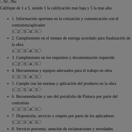
Si
No
Califique de 1 a 5, siendo 1 la calificación mas baja y 5 la mas alta:
1. Información oportuna en la cotización y comunicación con el
contratista/aplicador
1
2
3
4
5
2. Cumplimiento en el tiempo de entrega acordado para finalización de
la obra
1
2
3
4
5
3. Cumplimiento en los requisitos y documentación requerida
1
2
3
4
5
4. Herramientas y equipos adecuados para el trabajo en obra
1
2
3
4
5
5. Cumple con las normas y aplicación del producto en la obra
1
2
3
4
5
6. Recomendación y uso del portafolio de Pintuco por parte del
contratista
1
2
3
4
5
7. Disposición, servicio y respeto por parte de los aplicadores
1
2
3
4
5
8. Servicio posventa: atención de reclamaciones y novedades