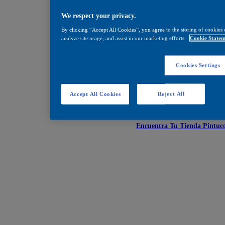
Encuéntralos en estos
We respect your privacy.
By clicking “Accept All Cookies”, you agree to the storing of cookies 
analyze site usage, and assist in our marketing efforts.
Cookie Statem
galón
5 galones
Cookies Settings
COMPARTIR
Accept All Cookies
Reject All
Encuentra Tu Tienda Pintuc