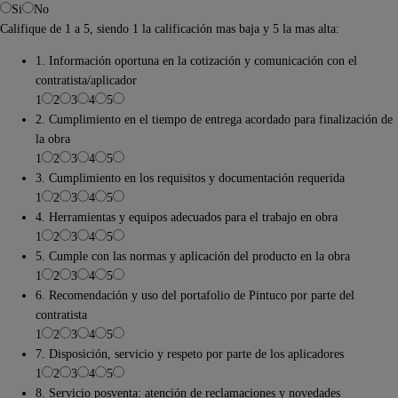
Si
No
Califique de 1 a 5, siendo 1 la calificación mas baja y 5 la mas alta:
1. Información oportuna en la cotización y comunicación con el
contratista/aplicador
1
2
3
4
5
2. Cumplimiento en el tiempo de entrega acordado para finalización de
la obra
1
2
3
4
5
3. Cumplimiento en los requisitos y documentación requerida
1
2
3
4
5
4. Herramientas y equipos adecuados para el trabajo en obra
1
2
3
4
5
5. Cumple con las normas y aplicación del producto en la obra
1
2
3
4
5
6. Recomendación y uso del portafolio de Pintuco por parte del
contratista
1
2
3
4
5
7. Disposición, servicio y respeto por parte de los aplicadores
1
2
3
4
5
8. Servicio posventa: atención de reclamaciones y novedades