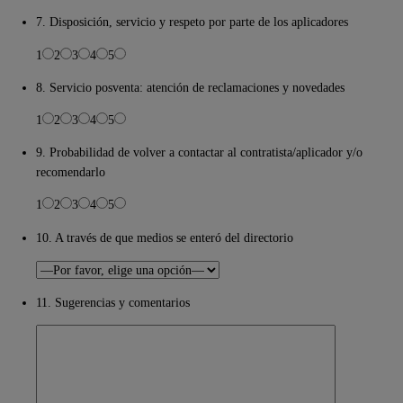
7. Disposición, servicio y respeto por parte de los aplicadores
1
2
3
4
5
8. Servicio posventa: atención de reclamaciones y novedades
1
2
3
4
5
9. Probabilidad de volver a contactar al contratista/aplicador y/o
recomendarlo
1
2
3
4
5
10. A través de que medios se enteró del directorio
11. Sugerencias y comentarios