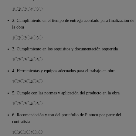
1
2
3
4
5
2. Cumplimiento en el tiempo de entrega acordado para finalización de
la obra
1
2
3
4
5
3. Cumplimiento en los requisitos y documentación requerida
1
2
3
4
5
4. Herramientas y equipos adecuados para el trabajo en obra
1
2
3
4
5
5. Cumple con las normas y aplicación del producto en la obra
1
2
3
4
5
6. Recomendación y uso del portafolio de Pintuco por parte del
contratista
1
2
3
4
5