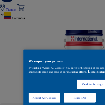
Tiendas
Colombia
We respect your privacy.
By clicking “Accept All Cookies”, you agree to the storing of cookies 
analyze site usage, and assist in our marketing efforts.
Cookie Statem
Cookies Settings
Intergard 
Accept All Cookies
Reject All