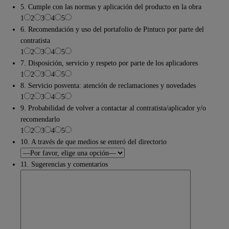
5. Cumple con las normas y aplicación del producto en la obra
1
2
3
4
5
6. Recomendación y uso del portafolio de Pintuco por parte del
contratista
1
2
3
4
5
7. Disposición, servicio y respeto por parte de los aplicadores
1
2
3
4
5
8. Servicio posventa: atención de reclamaciones y novedades
1
2
3
4
5
9. Probabilidad de volver a contactar al contratista/aplicador y/o
recomendarlo
1
2
3
4
5
10. A través de que medios se enteró del directorio
11. Sugerencias y comentarios