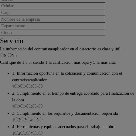
Servicio
La información del contratista/aplicador en el directorio es clara y útil
Si
No
Califique de 1 a 5, siendo 1 la calificación mas baja y 5 la mas alta:
1. Información oportuna en la cotización y comunicación con el
contratista/aplicador
1
2
3
4
5
2. Cumplimiento en el tiempo de entrega acordado para finalización de
la obra
1
2
3
4
5
3. Cumplimiento en los requisitos y documentación requerida
1
2
3
4
5
4. Herramientas y equipos adecuados para el trabajo en obra
1
2
3
4
5