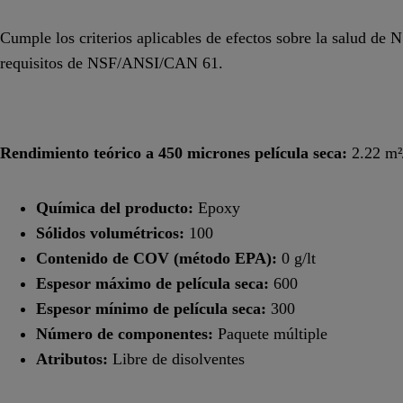
Cumple los criterios aplicables de efectos sobre la salud 
requisitos de NSF/ANSI/CAN 61.
Rendimiento teórico a 450 micrones película seca:
2.22 m²/
Química del producto:
Epoxy
Sólidos volumétricos:
100
Contenido de COV (método EPA):
0 g/lt
Espesor máximo de película seca:
600
Espesor mínimo de película seca:
300
Número de componentes:
Paquete múltiple
Atributos:
Libre de disolventes