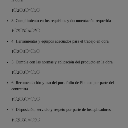
1
2
3
4
5
3. Cumplimiento en los requisitos y documentación requerida
1
2
3
4
5
4. Herramientas y equipos adecuados para el trabajo en obra
1
2
3
4
5
5. Cumple con las normas y aplicación del producto en la obra
1
2
3
4
5
6. Recomendación y uso del portafolio de Pintuco por parte del
contratista
1
2
3
4
5
7. Disposición, servicio y respeto por parte de los aplicadores
1
2
3
4
5