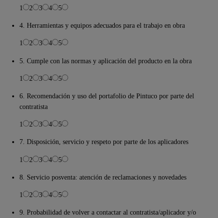
1
2
3
4
5
4. Herramientas y equipos adecuados para el trabajo en obra
1
2
3
4
5
5. Cumple con las normas y aplicación del producto en la obra
1
2
3
4
5
6. Recomendación y uso del portafolio de Pintuco por parte del
contratista
1
2
3
4
5
7. Disposición, servicio y respeto por parte de los aplicadores
1
2
3
4
5
8. Servicio posventa: atención de reclamaciones y novedades
1
2
3
4
5
9. Probabilidad de volver a contactar al contratista/aplicador y/o