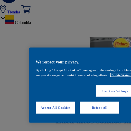
Tiendas
Colombia
We respect your privacy.
By clicking “Accept All Cookies”, you agree to the storing of cookies 
analyze site usage, and assist in our marketing efforts.
Cookie Statem
Cookies Settings
Accept All Cookies
Reject All
Laca altos sólidos i