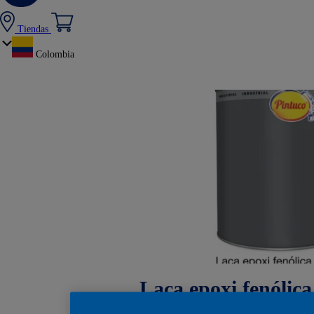
Tiendas
Colombia
Laca epoxi fenólica