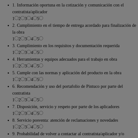
1. Información oportuna en la cotización y comunicación con el
contratista/aplicador
1
2
3
4
5
2. Cumplimiento en el tiempo de entrega acordado para finalización de
la obra
1
2
3
4
5
3. Cumplimiento en los requisitos y documentación requerida
1
2
3
4
5
4. Herramientas y equipos adecuados para el trabajo en obra
1
2
3
4
5
5. Cumple con las normas y aplicación del producto en la obra
1
2
3
4
5
6. Recomendación y uso del portafolio de Pintuco por parte del
contratista
1
2
3
4
5
7. Disposición, servicio y respeto por parte de los aplicadores
1
2
3
4
5
8. Servicio posventa: atención de reclamaciones y novedades
1
2
3
4
5
9. Probabilidad de volver a contactar al contratista/aplicador y/o