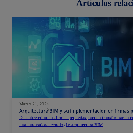
artículos
rela
Marzo 21, 2024
Arquitectura BIM y su implementación en firmas
Descubre cómo las firmas pequeñas pueden transformar su e
una innovadora tecnología: arquitectura BIM