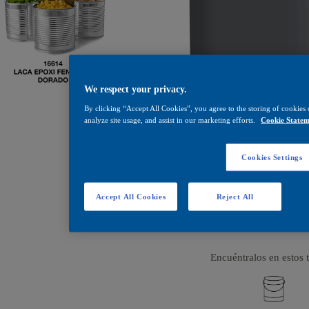
We respect your privacy.
By clicking “Accept All Cookies”, you agree to the storing of cookies 
analyze site usage, and assist in our marketing efforts.
Cookie Statem
Cookies Settings
Accept All Cookies
Reject All
Laca epoxi fenólica 
Encuéntralos en estos