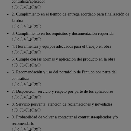
contratista/aplicador
1
2
3
4
5
2. Cumplimiento en el tiempo de entrega acordado para finalización de
la obra
1
2
3
4
5
3. Cumplimiento en los requisitos y documentación requerida
1
2
3
4
5
4. Herramientas y equipos adecuados para el trabajo en obra
1
2
3
4
5
5. Cumple con las normas y aplicación del producto en la obra
1
2
3
4
5
6. Recomendación y uso del portafolio de Pintuco por parte del
contratista
1
2
3
4
5
7. Disposición, servicio y respeto por parte de los aplicadores
1
2
3
4
5
8. Servicio posventa: atención de reclamaciones y novedades
1
2
3
4
5
9. Probabilidad de volver a contactar al contratista/aplicador y/o
recomendarlo
1
2
3
4
5