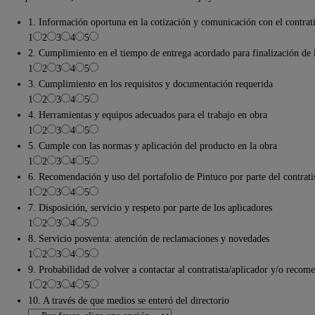
1. Información oportuna en la cotización y comunicación con el contrati
1
2
3
4
5
2. Cumplimiento en el tiempo de entrega acordado para finalización de 
1
2
3
4
5
3. Cumplimiento en los requisitos y documentación requerida
1
2
3
4
5
4. Herramientas y equipos adecuados para el trabajo en obra
1
2
3
4
5
5. Cumple con las normas y aplicación del producto en la obra
1
2
3
4
5
6. Recomendación y uso del portafolio de Pintuco por parte del contrati
1
2
3
4
5
7. Disposición, servicio y respeto por parte de los aplicadores
1
2
3
4
5
8. Servicio posventa: atención de reclamaciones y novedades
1
2
3
4
5
9. Probabilidad de volver a contactar al contratista/aplicador y/o recom
1
2
3
4
5
10. A través de que medios se enteró del directorio