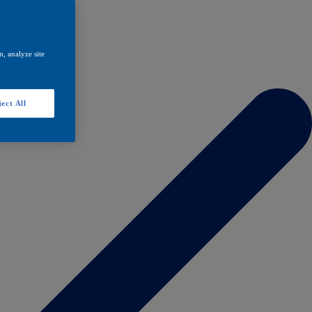
, analyze site
ect All