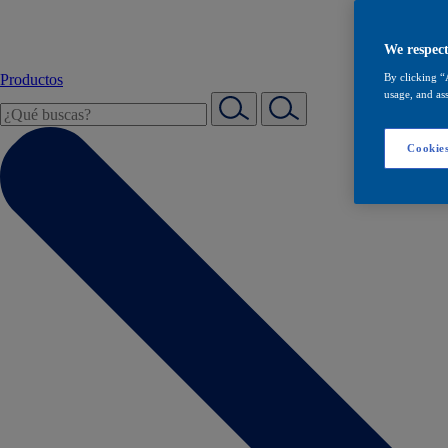
We respect
Productos
By clicking “
usage, and ass
Cookies