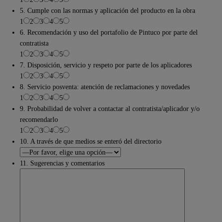
5. Cumple con las normas y aplicación del producto en la obra
1
2
3
4
5
6. Recomendación y uso del portafolio de Pintuco por parte del
contratista
1
2
3
4
5
7. Disposición, servicio y respeto por parte de los aplicadores
1
2
3
4
5
8. Servicio posventa: atención de reclamaciones y novedades
1
2
3
4
5
9. Probabilidad de volver a contactar al contratista/aplicador y/o
recomendarlo
1
2
3
4
5
10. A través de que medios se enteró del directorio
11. Sugerencias y comentarios