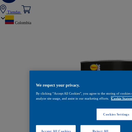
Tiendas
Colombia
We respect your privacy.
By clicking “Accept All Cookies”, you agree to the storing of cookies 
analyze site usage, and assist in our marketing efforts.
Cookie Statem
Cookies Settings
Masilla poliést
Accept All Cookies
Reject All