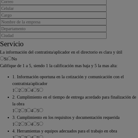
Servicio
La información del contratista/aplicador en el directorio es clara y útil
Si
No
Califique de 1 a 5, siendo 1 la calificación mas baja y 5 la mas alta:
1. Información oportuna en la cotización y comunicación con el
contratista/aplicador
1
2
3
4
5
2. Cumplimiento en el tiempo de entrega acordado para finalización de
la obra
1
2
3
4
5
3. Cumplimiento en los requisitos y documentación requerida
1
2
3
4
5
4. Herramientas y equipos adecuados para el trabajo en obra
1
2
3
4
5